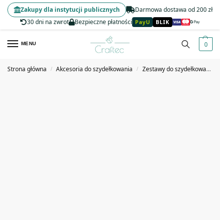
Zakupy dla instytucji publicznych
Darmowa dostawa od 200 zł
30 dni na zwrot
Bezpieczne płatności
PayU
BLIK
0
MENU
Strona główna
Akcesoria do szydełkowania
Zestawy do szydełkowania
/
/