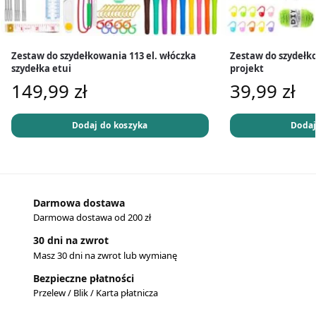
Zestaw do szydełkowania 113 el. włóczka
Zestaw do szydełk
szydełka etui
projekt
149,99
zł
39,99
zł
Dodaj do koszyka
Dodaj
Darmowa dostawa
Darmowa dostawa od 200 zł
30 dni na zwrot
Masz 30 dni na zwrot lub wymianę
Bezpieczne płatności
Przelew / Blik / Karta płatnicza