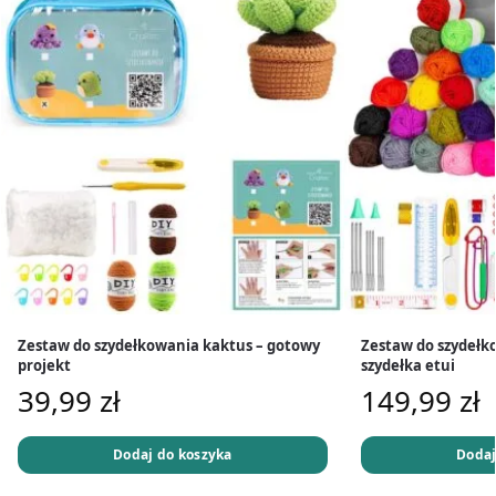
Zestaw do szydełkowania kaktus – gotowy
Zestaw do szydełko
projekt
szydełka etui
39,99
zł
149,99
zł
Dodaj do koszyka
Dodaj