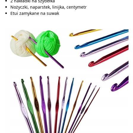
2 nakładki na szydełka
Nożyczki, naparstek, linijka, centymetr
Etui zamykane na suwak