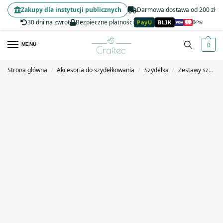
Zakupy dla instytucji publicznych
Darmowa dostawa od 200 zł
30 dni na zwrot
Bezpieczne płatności
PayU
BLIK
0
MENU
Strona główna
Akcesoria do szydełkowania
Szydełka
Zestawy szydełek
/
/
/