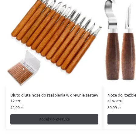
Dłuto dłuta noże do rzeźbienia w drewnie zestaw
Noże do rzeźbie
12 szt.
el. w etui
42,99
zł
89,99
zł
Dodaj do koszyka