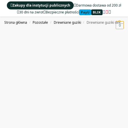
Zakupy dla instytucji publicznych
Darmowa dostawa od 200 zł
30 dni na zwrot
Bezpieczne płatności
PayU
BLIK
MENU
Strona główna
Pozostałe
Drewniane guziki
Drewniane guziki dekoracyjne serduszka do szycia 100 szt.
/
/
/
0