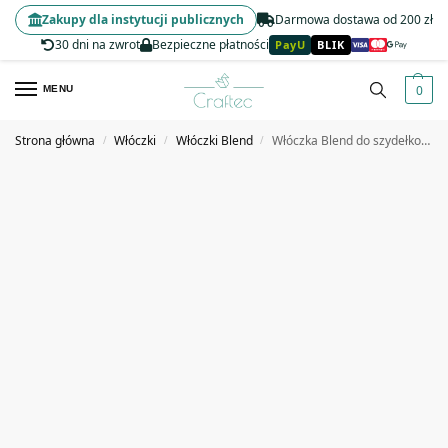
Zakupy dla instytucji publicznych
Darmowa dostawa od 200 zł
30 dni na zwrot
Bezpieczne płatności
PayU
BLIK
0
MENU
Strona główna
Włóczki
Włóczki Blend
Włóczka Blend do szydełkowania 2 mm niebieska #20
/
/
/