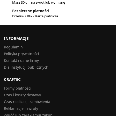
Masz 30 dni na zwrot lub wymianę
Bezpieczne płatności
Przelew / Blik / Karta płatnicza
INFORMACJE
Regulamin
Polityka prywatności
Kontakt i dane firmy
Dla instytucji publicznych
CRAFTEC
Formy płatności
Czas i koszty dostawy
Czas realizacji zamówienia
Reklamacje i zwroty
Zwróć lub zareklamuj zakup