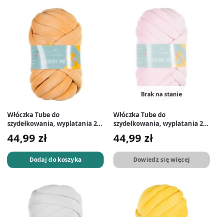
Brak na stanie
Włóczka Tube do
Włóczka Tube do
szydełkowania, wyplatania 20
szydełkowania, wyplatania 20
mm pomarańczowa #8
mm różowa #5
44,99
zł
44,99
zł
Dodaj do koszyka
Dowiedz się więcej