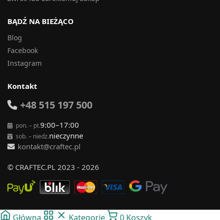
BĄDŹ NA BIEŻĄCO
Blog
Facebook
Instagram
Kontakt
+48 515 197 500
9:00–17:00
pon. – pt.
nieczynne
sob. – niedz.
kontakt@craftec.pl
© CRAFTEC.PL 2023 - 2026
Główna
Kategorie
0
Koszyk