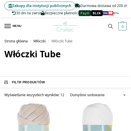
Zakupy dla instytucji publicznych
Darmowa dostawa od 200 zł
30 dni na zwrot
Bezpieczne płatności
PayU
BLIK
0
MENU
Strona główna
Włóczki
Włóczki Tube
/
/
Włóczki Tube
FILTR PRODUKTÓW
Wyświetlanie wszystkich wyników: 12