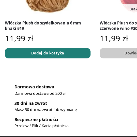
Brak
Włóczka Plush do szydełkowania 6 mm
Włóczka Plush do 
khaki #19
czerwone wino #3
11,99
zł
11,99
zł
Dodaj do koszyka
Dowied
Darmowa dostawa
Darmowa dostawa od 200 zł
30 dni na zwrot
Masz 30 dni na zwrot lub wymianę
Bezpieczne płatności
Przelew / Blik / Karta płatnicza