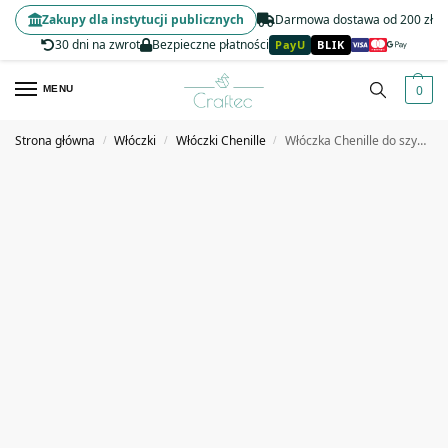
Zakupy dla instytucji publicznych
Darmowa dostawa od 200 zł
30 dni na zwrot
Bezpieczne płatności
PayU
BLIK
0
MENU
Strona główna
Włóczki
Włóczki Chenille
Włóczka Chenille do szydełkowania, wyplatania 20 mm niebieska #22
/
/
/