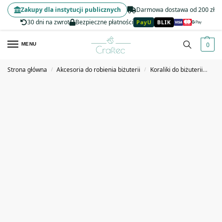
Zakupy dla instytucji publicznych
Darmowa dostawa od 200 zł
30 dni na zwrot
Bezpieczne płatności
PayU
BLIK
0
MENU
Strona główna
Akcesoria do robienia biżuterii
Koraliki do biżuterii
Kor
/
/