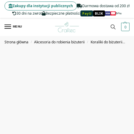
Zakupy dla instytucji publicznych
Darmowa dostawa od 200 zł
30 dni na zwrot
Bezpieczne płatności
PayU
BLIK
0
MENU
Strona główna
Akcesoria do robienia biżuterii
Koraliki do biżuterii
Kor
/
/