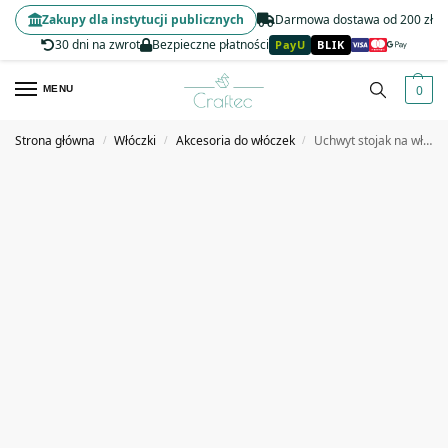
Zakupy dla instytucji publicznych
Darmowa dostawa od 200 zł
30 dni na zwrot
Bezpieczne płatności
PayU
BLIK
0
MENU
Strona główna
Włóczki
Akcesoria do włóczek
Uchwyt stojak na włóczkę magnetyczny drewniany
/
/
/