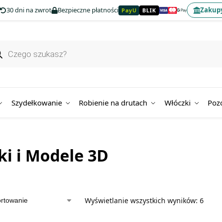
30 dni na zwrot
Bezpieczne płatności
Zakupy
PayU
BLIK
Szydełkowanie
Robienie na drutach
Włóczki
Poz
i i Modele 3D
Wyświetlanie wszystkich wyników: 6