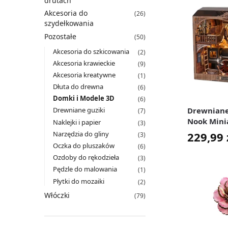
drutach
Akcesoria do
(26)
szydełkowania
Pozostałe
(50)
Akcesoria do szkicowania
(2)
Akcesoria krawieckie
(9)
Akcesoria kreatywne
(1)
Dłuta do drewna
(6)
Domki i Modele 3D
(6)
Drewniane
Drewniane guziki
(7)
Nook Mini
Naklejki i papier
(3)
Warsztat 
229,99
Narzędzia do gliny
(3)
Pociągów 
Oczka do pluszaków
(6)
Podświetl
Ozdoby do rękodzieła
(3)
Pędzle do malowania
(1)
Płytki do mozaiki
(2)
Włóczki
(79)