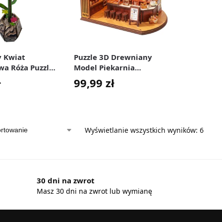
 Kwiat
Puzzle 3D Drewniany
wa Róża Puzzle
Model Piekarnia
cja do Domu
Kreatywny Zestaw DIY do
ł
99,99
zł
Samodzielnego Montażu
Wyświetlanie wszystkich wyników: 6
30 dni na zwrot
Masz 30 dni na zwrot lub wymianę