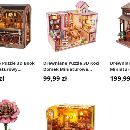
 Puzzle 3D Book
Drewniane Puzzle 3D Koci
Drewnian
aturowy
Domek Miniaturowa
Miniatur
Naprawczy
Diorama DIY
Herbacia
zł
99,99
zł
199,9
z
Model do
eniem LED