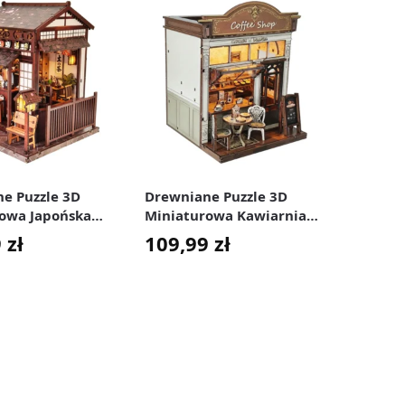
e Puzzle 3D
Drewniane Puzzle 3D
owa Japońska
Miniaturowa Kawiarnia
rnia Kreatywny
Zestaw DIY do Składania
9
zł
109,99
zł
 Składania