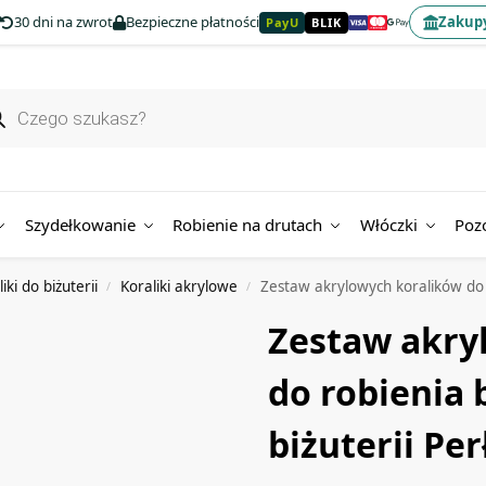
30 dni na zwrot
Bezpieczne płatności
Zakupy
PayU
BLIK
Szydełkowanie
Robienie na drutach
Włóczki
Poz
iki do biżuterii
Koraliki akrylowe
Zestaw akrylowych koralików do r
/
/
Zestaw akry
do robienia 
biżuterii Per