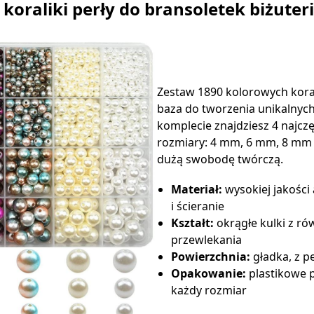
koraliki perły do bransoletek biżuterii
Zestaw 1890 kolorowych kora
baza do tworzenia unikalnych 
komplecie znajdziesz 4 najcz
rozmiary: 4 mm, 6 mm, 8 mm 
dużą swobodę twórczą.
Materiał:
wysokiej jakości 
i ścieranie
Kształt:
okrągłe kulki z 
przewlekania
Powierzchnia:
gładka, z 
Opakowanie:
plastikowe 
każdy rozmiar