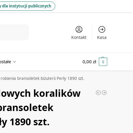
 dla instytucji publicznych
Kontakt
Kasa
ostałe
0,00
zł
0
obienia bransoletek biżuterii Perły 1890 szt.
lowych koralików
bransoletek
ły 1890 szt.