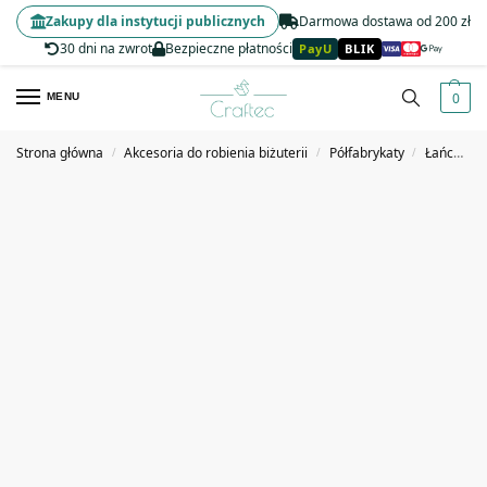
Zakupy dla instytucji publicznych
Darmowa dostawa od 200 zł
30 dni na zwrot
Bezpieczne płatności
PayU
BLIK
0
MENU
Strona główna
Akcesoria do robienia biżuterii
Półfabrykaty
Łańcuszki, ogniwa i zapięcia jubilerskie
/
/
/