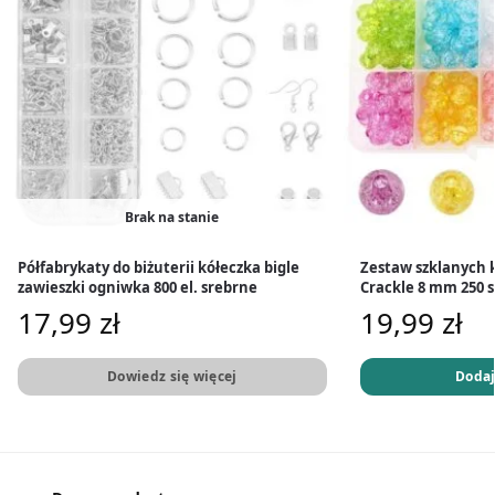
Brak na stanie
Półfabrykaty do biżuterii kółeczka bigle
Zestaw szklanych k
zawieszki ogniwka 800 el. srebrne
Crackle 8 mm 250 s
17,99
zł
19,99
zł
Dowiedz się więcej
Dodaj