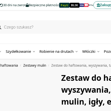
30 dni na zwrot
Bezpieczne płatności
Zakupy
PayU
BLIK
Szydełkowanie
Robienie na drutach
Włóczki
Poz
 haftowania
Zestawy mulin
Zestaw do haftowania, wyszywania, tam
/
/
Zestaw do h
wyszywania,
mulin, igły, 