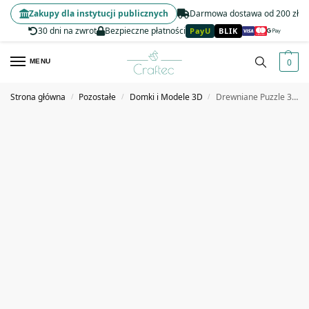
Zakupy dla instytucji publicznych
Darmowa dostawa od 200 zł
30 dni na zwrot
Bezpieczne płatności
PayU
BLIK
0
MENU
Strona główna
Pozostałe
Domki i Modele 3D
Drewniane Puzzle 3D Miniaturowa Japońska Herbaciarnia Kreatywny Model do Składania
/
/
/