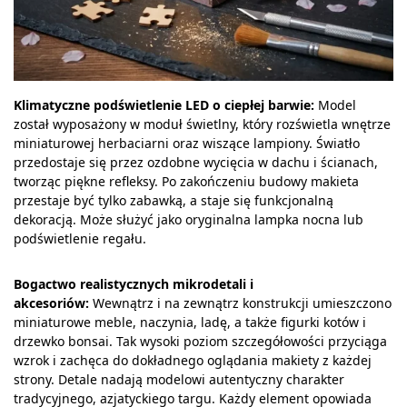
Klimatyczne podświetlenie LED o ciepłej barwie:
Model
został wyposażony w moduł świetlny, który rozświetla wnętrze
miniaturowej herbaciarni oraz wiszące lampiony. Światło
przedostaje się przez ozdobne wycięcia w dachu i ścianach,
tworząc piękne refleksy. Po zakończeniu budowy makieta
przestaje być tylko zabawką, a staje się funkcjonalną
dekoracją. Może służyć jako oryginalna lampka nocna lub
podświetlenie regału.
Bogactwo realistycznych mikrodetali i
akcesoriów:
Wewnątrz i na zewnątrz konstrukcji umieszczono
miniaturowe meble, naczynia, ladę, a także figurki kotów i
drzewko bonsai. Tak wysoki poziom szczegółowości przyciąga
wzrok i zachęca do dokładnego oglądania makiety z każdej
strony. Detale nadają modelowi autentyczny charakter
tradycyjnego, azjatyckiego targu. Każdy element opowiada