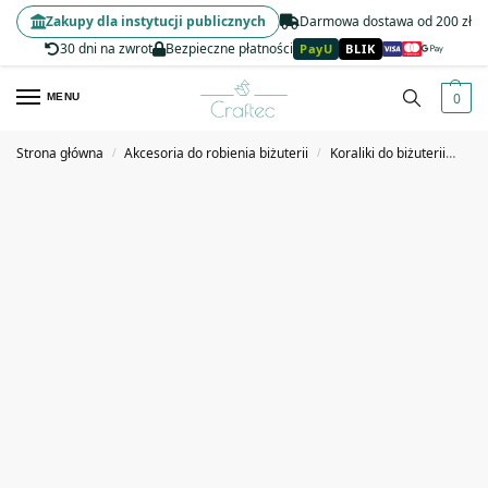
Zakupy dla instytucji publicznych
Darmowa dostawa od 200 zł
30 dni na zwrot
Bezpieczne płatności
PayU
BLIK
0
MENU
Strona główna
Akcesoria do robienia biżuterii
Koraliki do biżuterii
Kor
/
/