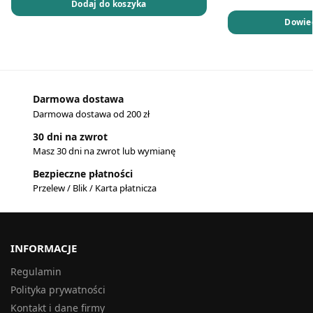
Dodaj do koszyka
Dowied
Darmowa dostawa
Darmowa dostawa od 200 zł
30 dni na zwrot
Masz 30 dni na zwrot lub wymianę
Bezpieczne płatności
Przelew / Blik / Karta płatnicza
INFORMACJE
Regulamin
Polityka prywatności
Kontakt i dane firmy