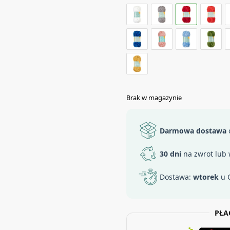
Brak w magazynie
Darmowa dostawa
o
30 dni
na zwrot lub
Dostawa:
wtorek
u C
PŁA