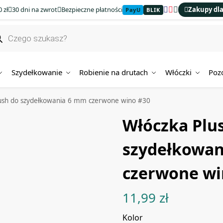
 zł
30 dni na zwrot
Bezpieczne płatności
Zakupy dla
PayU
BLIK
Szydełkowanie
Robienie na drutach
Włóczki
Poz
ush do szydełkowania 6 mm czerwone wino #30
Włóczka Plu
szydełkowan
czerwone wi
11,99
zł
Kolor