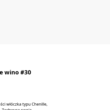
e wino #30
ści włóczka typu Chenille,
. Zachwyca swoją