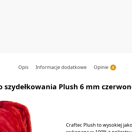
Opis
Informacje dodatkowe
Opinie
0
o szydełkowania Plush 6 mm czerwon
Craftec Plush to wysokiej jako
wykonana w 100% z poliestru