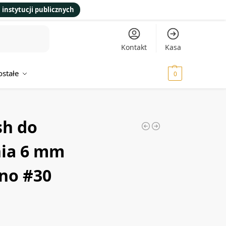
 instytucji publicznych
Kontakt
Kasa
ostałe
0,00
zł
0
sh do
ia 6 mm
no #30