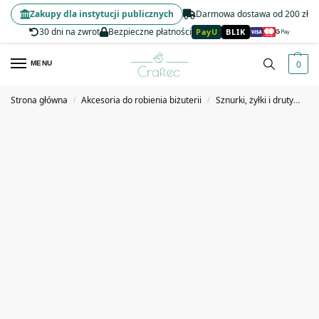
Zakupy dla instytucji publicznych
Darmowa dostawa od 200 zł
30 dni na zwrot
Bezpieczne płatności
PayU
BLIK
0
MENU
Strona główna
Akcesoria do robienia biżuterii
Sznurki, żyłki i druty
Rz
/
/