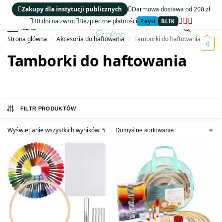
Zakupy dla instytucji publicznych
Darmowa dostawa od 200 zł
30 dni na zwrot
Bezpieczne płatności
PayU
BLIK
MENU
Strona główna
Akcesoria do haftowania
Tamborki do haftowania
/
/
0
Tamborki do haftowania
FILTR PRODUKTÓW
Wyświetlanie wszystkich wyników: 5