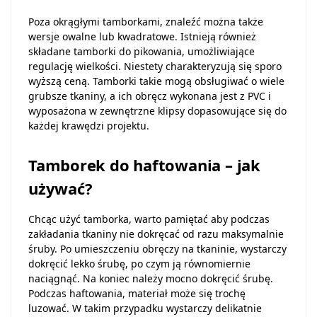
Poza okrągłymi tamborkami, znaleźć można także
wersje owalne lub kwadratowe. Istnieją również
składane tamborki do pikowania, umożliwiające
regulację wielkości. Niestety charakteryzują się sporo
wyższą ceną. Tamborki takie mogą obsługiwać o wiele
grubsze tkaniny, a ich obręcz wykonana jest z PVC i
wyposażona w zewnętrzne klipsy dopasowujące się do
każdej krawędzi projektu.
Tamborek do haftowania – jak
używać?
Chcąc użyć tamborka, warto pamiętać aby podczas
zakładania tkaniny nie dokręcać od razu maksymalnie
śruby. Po umieszczeniu obręczy na tkaninie, wystarczy
dokręcić lekko śrubę, po czym ją równomiernie
naciągnąć. Na koniec należy mocno dokręcić śrubę.
Podczas haftowania, materiał może się trochę
luzować. W takim przypadku wystarczy delikatnie