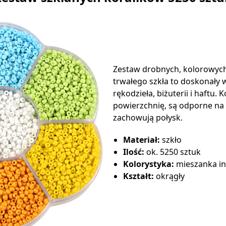
Zestaw drobnych, kolorowyc
trwałego szkła to doskonały 
rękodzieła, biżuterii i haftu. 
powierzchnię, są odporne na 
zachowują połysk.
Materiał:
szkło
Ilość:
ok. 5250 sztuk
Kolorystyka:
mieszanka i
Kształt:
okrągły