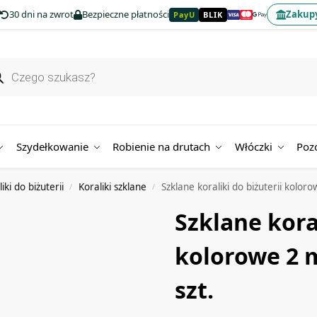
30 dni na zwrot
Bezpieczne płatności
Zakupy
PayU
BLIK
Szydełkowanie
Robienie na drutach
Włóczki
Poz
iki do biżuterii
Koraliki szklane
Szklane koraliki do biżuterii kolo
/
/
Szklane koral
kolorowe 2 
szt.