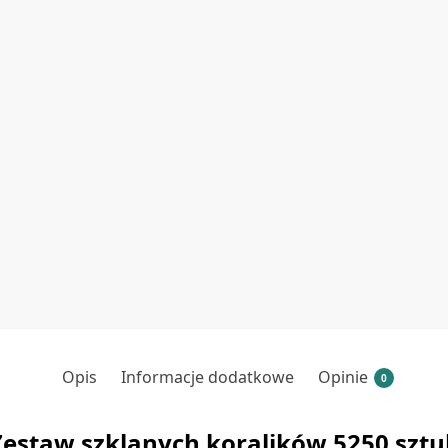
Opis
Informacje dodatkowe
Opinie
0
Zestaw szklanych koralików 5250 sztu