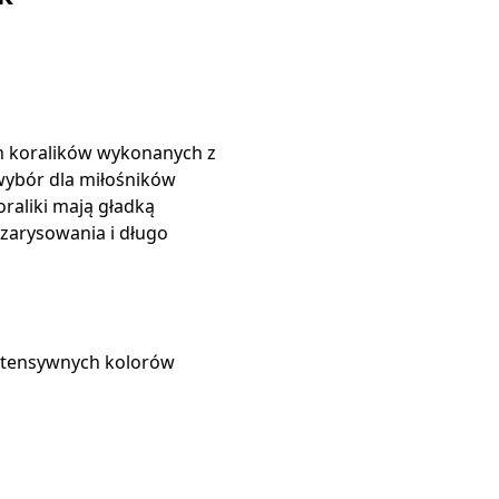
h koralików wykonanych z
wybór dla miłośników
Koraliki mają gładką
zarysowania i długo
ntensywnych kolorów