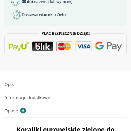
30 dni
na zwrot lub wymianę
Dostawa:
wtorek
u Ciebie
PŁAĆ BEZPIECZNIE DZIĘKI
Opis
Informacje dodatkowe
Opinie
0
Koraliki europejskie zielone do