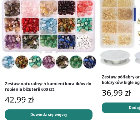
Zestaw półfabrykat
kolczyków bigle og
Zestaw naturalnych kamieni koralików do
robienia biżuterii 600 szt.
36,99
zł
42,99
zł
Dodaj
Dowiedz się więcej