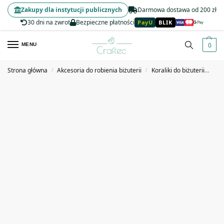
Zakupy dla instytucji publicznych
Darmowa dostawa od 200 zł
30 dni na zwrot
Bezpieczne płatności
PayU
BLIK
0
MENU
Strona główna
Akcesoria do robienia biżuterii
Koraliki do biżuterii
Kor
/
/