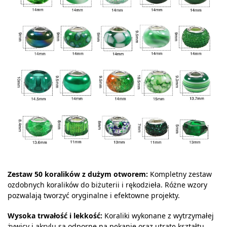
Zestaw 50 koralików z dużym otworem:
Kompletny zestaw
ozdobnych koralików do biżuterii i rękodzieła. Różne wzory
pozwalają tworzyć oryginalne i efektowne projekty.
Wysoka trwałość i lekkość:
Koraliki wykonane z wytrzymałej
żywicy i akrylu są odporne na pękanie oraz utratę kształtu.