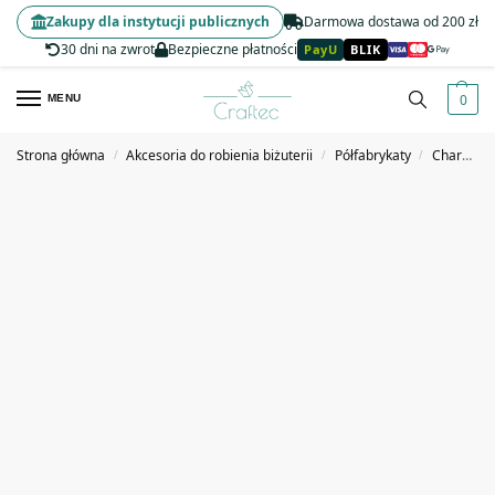
Zakupy dla instytucji publicznych
Darmowa dostawa od 200 zł
30 dni na zwrot
Bezpieczne płatności
PayU
BLIK
0
MENU
Strona główna
Akcesoria do robienia biżuterii
Półfabrykaty
Charmsy, zawieszki
/
/
/