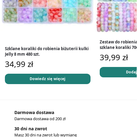
Zestaw do robienia
szklane koraliki 706
Szklane koraliki do robienia biżuterii kulki
Jelly 8 mm 480 szt.
39,99
zł
34,99
zł
Dodaj
Dowiedz się więcej
Darmowa dostawa
Darmowa dostawa od 200 zł
30 dni na zwrot
Masz 30 dni na zwrot lub wymianę