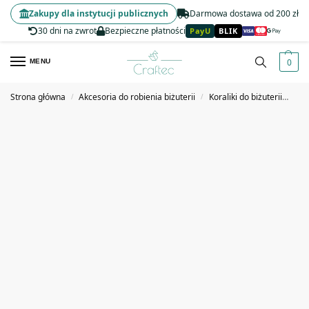
Zakupy dla instytucji publicznych
Darmowa dostawa od 200 zł
30 dni na zwrot
Bezpieczne płatności
PayU
BLIK
0
MENU
Strona główna
Akcesoria do robienia biżuterii
Koraliki do biżuterii
Kor
/
/