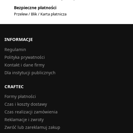
Bezpieczne płatności
Przelew / Blik / Karta płatnicza
INFORMACJE
Regulamin
Polityka prywatności
Kontakt i dane firmy
Dla instytucji publicznych
CRAFTEC
Formy płatności
Czas i koszty dostawy
Czas realizacji zamówienia
Reklamacje i zwroty
Zwróć lub zareklamuj zakup