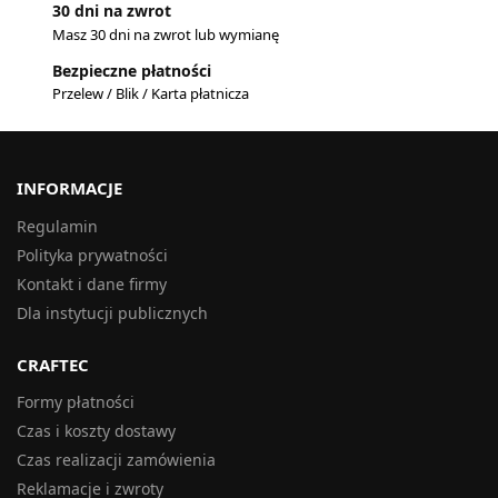
30 dni na zwrot
Masz 30 dni na zwrot lub wymianę
Bezpieczne płatności
Przelew / Blik / Karta płatnicza
INFORMACJE
Regulamin
Polityka prywatności
Kontakt i dane firmy
Dla instytucji publicznych
CRAFTEC
Formy płatności
Czas i koszty dostawy
Czas realizacji zamówienia
Reklamacje i zwroty