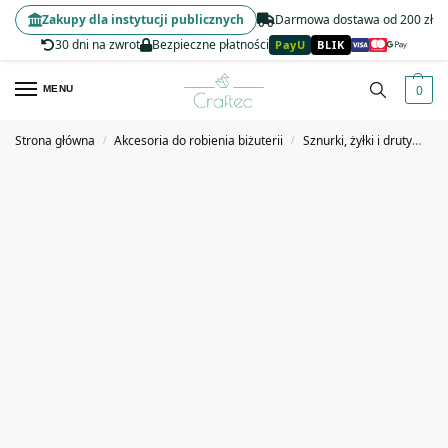
Zakupy dla instytucji publicznych
Darmowa dostawa od 200 zł
30 dni na zwrot
Bezpieczne płatności
PayU
BLIK
0
MENU
Strona główna
Akcesoria do robienia biżuterii
Sznurki, żyłki i druty
Sz
/
/