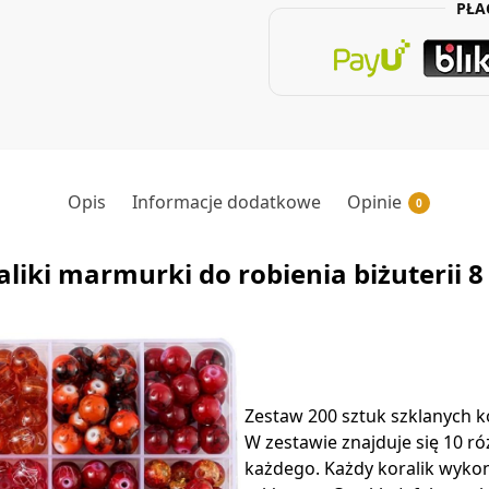
PŁA
Opis
Informacje dodatkowe
Opinie
0
aliki marmurki do robienia biżuterii 8
Zestaw 200 sztuk szklanych k
W zestawie znajduje się 10 ró
każdego. Każdy koralik wykona