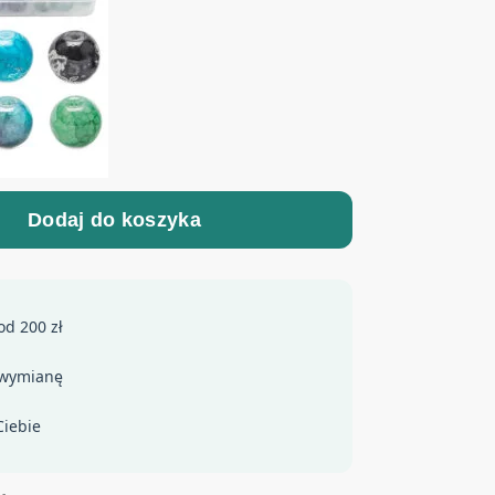
Dodaj do koszyka
d 200 zł
 wymianę
iebie