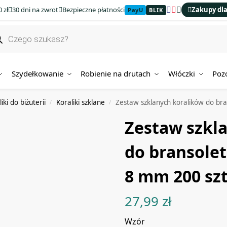
 zł
30 dni na zwrot
Bezpieczne płatności
Zakupy dla
PayU
BLIK
Szydełkowanie
Robienie na drutach
Włóczki
Poz
iki do biżuterii
Koraliki szklane
Zestaw szklanych koralików do br
/
/
Zestaw szkl
do bransole
8 mm 200 szt
27,99
zł
Wzór