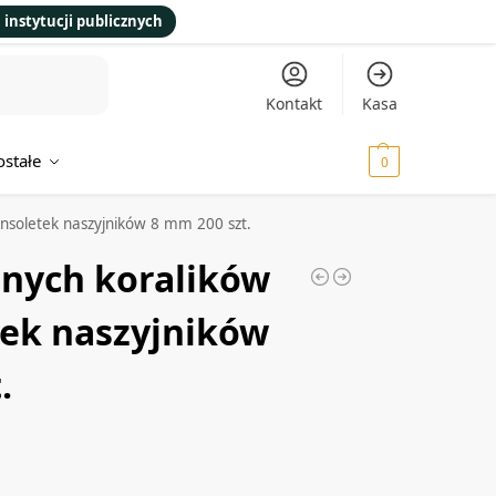
 instytucji publicznych
Kontakt
Kasa
ostałe
0,00
zł
0
ansoletek naszyjników 8 mm 200 szt.
anych koralików
tek naszyjników
.