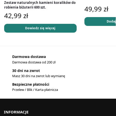
Zestaw naturalnych kamieni koralików do
49,99
zł
robienia biżuterii 600 szt.
42,99
zł
Dodaj
Dowiedz się więcej
Darmowa dostawa
Darmowa dostawa od 200 zł
30 dni na zwrot
Masz 30 dni na zwrot lub wymianę
Bezpieczne płatności
Przelew / Blik / Karta płatnicza
INFORMACJE