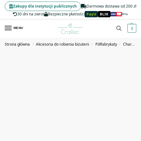
Zakupy dla instytucji publicznych
Darmowa dostawa od 200 zł
30 dni na zwrot
Bezpieczne płatności
PayU
BLIK
0
MENU
Strona główna
Akcesoria do robienia biżuterii
Półfabrykaty
Charmsy, zawieszki
/
/
/