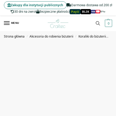
Zakupy dla instytucji publicznych
Darmowa dostawa od 200 zł
30 dni na zwrot
Bezpieczne płatności
PayU
BLIK
0
MENU
Strona główna
Akcesoria do robienia biżuterii
Koraliki do biżuterii
Kor
/
/