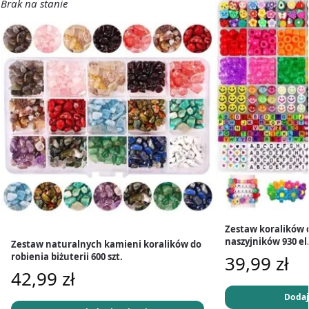
Brak na stanie
Zestaw koralików 
naszyjników 930 el
Zestaw naturalnych kamieni koralików do
robienia biżuterii 600 szt.
39,99
zł
42,99
zł
Dodaj