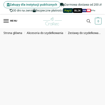
Zakupy dla instytucji publicznych
Darmowa dostawa od 200 zł
30 dni na zwrot
Bezpieczne płatności
PayU
BLIK
0
MENU
Strona główna
Akcesoria do szydełkowania
Zestawy do szydełkowania
/
/