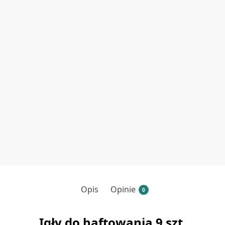
Opis
Opinie
0
Igły do haftowania 9 szt.