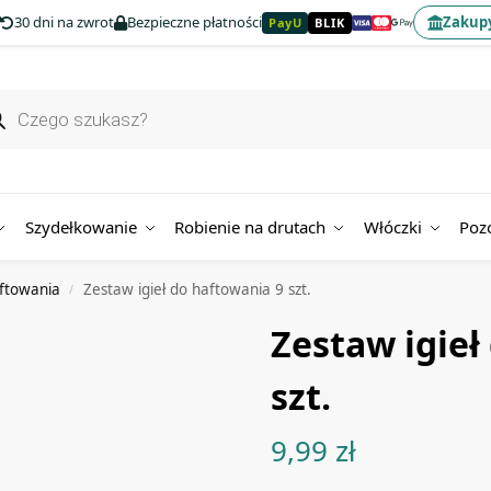
30 dni na zwrot
Bezpieczne płatności
Zakupy
PayU
BLIK
Szydełkowanie
Robienie na drutach
Włóczki
Poz
aftowania
Zestaw igieł do haftowania 9 szt.
/
Zestaw igieł
szt.
9,99
zł