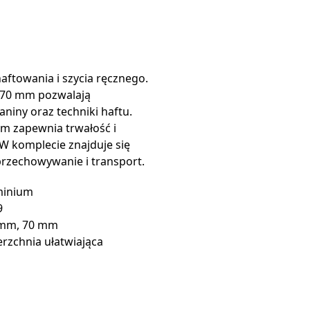
haftowania i szycia ręcznego.
 70 mm pozwalają
niny oraz techniki haftu.
m zapewnia trwałość i
W komplecie znajduje się
 przechowywanie i transport.
minium
9
 mm, 70 mm
rzchnia ułatwiająca