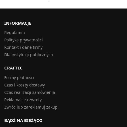
INFORMACJE
Regulamin
Polityka prywatności
Kontakt i dane firmy
Dla instytucji publicznych
CRAFTEC
Formy płatności
Czas i koszty dostawy
Czas realizacji zamówienia
Reklamacje i zwroty
Zwróć lub zareklamuj zakup
BĄDŹ NA BIEŻĄCO