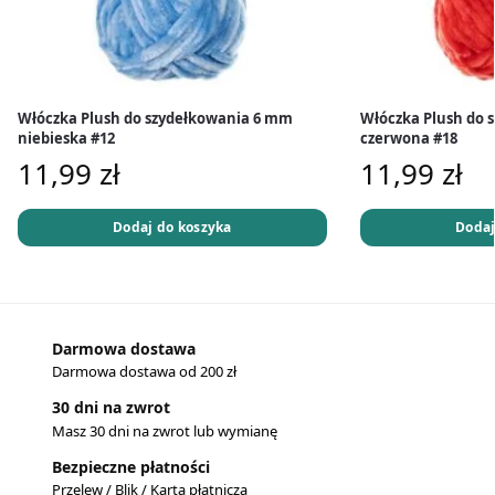
Włóczka Plush do szydełkowania 6 mm
Włóczka Plush do 
niebieska #12
czerwona #18
11,99
zł
11,99
zł
Dodaj do koszyka
Dodaj
Darmowa dostawa
Darmowa dostawa od 200 zł
30 dni na zwrot
Masz 30 dni na zwrot lub wymianę
Bezpieczne płatności
Przelew / Blik / Karta płatnicza