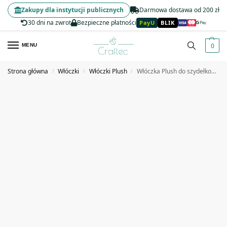
Zakupy dla instytucji publicznych
Darmowa dostawa od 200 zł
30 dni na zwrot
Bezpieczne płatności
PayU
BLIK
0
MENU
Strona główna
Włóczki
Włóczki Plush
Włóczka Plush do szydełkowania 6 mm khaki #19
/
/
/