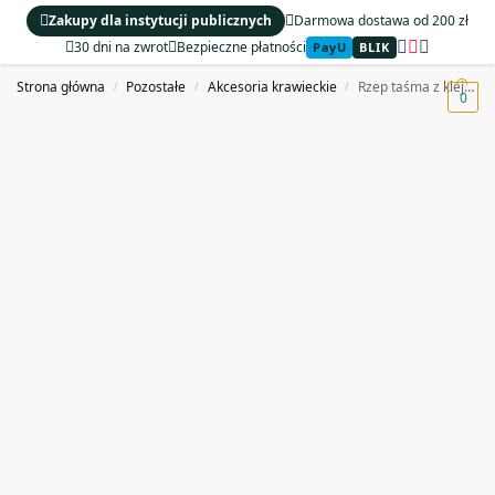
Zakupy dla instytucji publicznych
Darmowa dostawa od 200 zł
30 dni na zwrot
Bezpieczne płatności
PayU
BLIK
MENU
Strona główna
Pozostałe
Akcesoria krawieckie
Rzep taśma z klejem samoprzylepnym mocna czarna rolka 20 mm 5 m
/
/
/
0