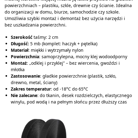
powierzchniach – plastiku, szkle, drewnie czy ścianie. Idealna
do organizacji w domu, biurze, samochodzie czy szkole.
Umożliwia szybki montaż i demontaż bez użycia narzędzi i
bez uszkadzania powierzchni.
Szerokość
taśmy: 2 cm
Długość:
5 mb (komplet: haczyk + pętelka)
Materiał
: miękki i wytrzymały nylon
Powierzchnia
: samoprzylepna, mocny klej wodoodporny
Montaż
: „odklej i przyklej” – bez wiercenia, gwoździ i
młotka
Zastosowanie
: gładkie powierzchnie (plastik, szkło,
drewno, metal, ściany)
Zakres temperatur
: od -18°C do 65°C
Nie zalecane
: do tkanin, desek rozdzielczych, elastycznego
winylu, pod wodą i na pełnym słońcu przez dłuższy czas