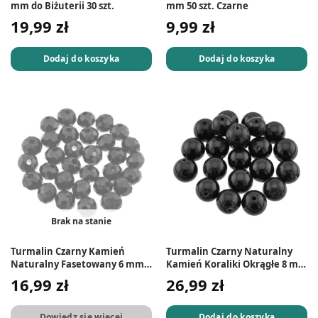
mm do Biżuterii 30 szt.
mm 50 szt. Czarne
19,99
zł
9,99
zł
Dodaj do koszyka
Dodaj do koszyka
Brak na stanie
Turmalin Czarny Kamień
Turmalin Czarny Naturalny
Naturalny Fasetowany 6 mm
Kamień Koraliki Okrągłe 8 mm
30 szt.
20 szt.
16,99
zł
26,99
zł
Dowiedz się więcej
Dodaj do koszyka