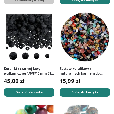
Koraliki z czarnej lawy
Zestaw koralików z
wulkanicznej 4/6/8/10 mm 580
naturalnych kamieni do
szt.
robienia biżuterii 5-8 mm 200
45,00
zł
15,99
zł
szt.
Dodaj do koszyka
Dodaj do koszyka