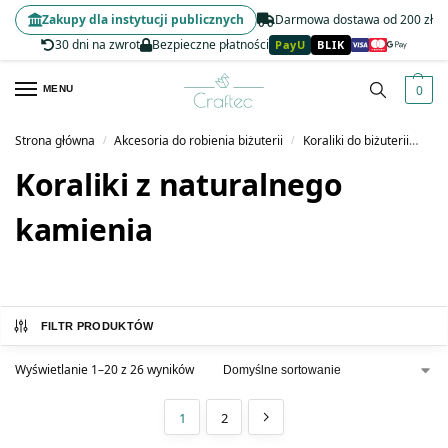
Zakupy dla instytucji publicznych
Darmowa dostawa od 200 zł
30 dni na zwrot
Bezpieczne płatności
PayU
BLIK
0
MENU
Strona główna
Akcesoria do robienia biżuterii
Koraliki do biżuterii
Kor
/
/
Koraliki z naturalnego
kamienia
FILTR PRODUKTÓW
Wyświetlanie 1–20 z 26 wyników
1
2