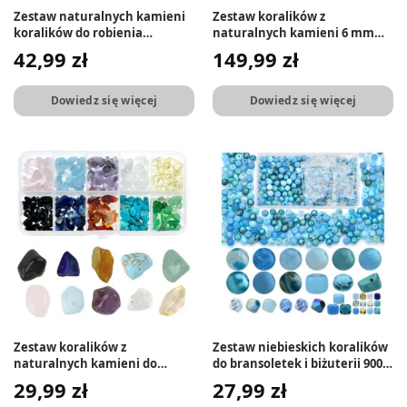
Zestaw naturalnych kamieni
Zestaw koralików z
koralików do robienia
naturalnych kamieni 6 mm
biżuterii 600 szt.
960 szt.
42,99
zł
149,99
zł
Dowiedz się więcej
Dowiedz się więcej
Zestaw koralików z
Zestaw niebieskich koralików
naturalnych kamieni do
do bransoletek i biżuterii 900
bransoletek 300 szt.
szt.
29,99
zł
27,99
zł