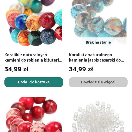
Brak na stanie
Koraliki z naturalnych
Koraliki z naturalnego
kamieni do robienia biżuterii 8
kamienia jaspis cesarski do
mm 45 szt.
biżuterii 8 mm 45 szt.
34,99
zł
34,99
zł
Dodaj do koszyka
Dowiedz się więcej