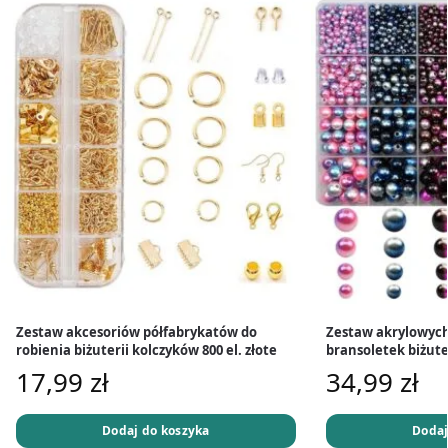
Zestaw akcesoriów półfabrykatów do
Zestaw akrylowych
robienia biżuterii kolczyków 800 el. złote
bransoletek biżuter
17,99
zł
34,99
zł
Dodaj do koszyka
Dodaj