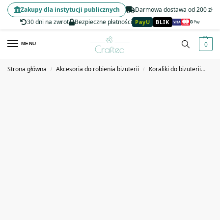
Zakupy dla instytucji publicznych
Darmowa dostawa od 200 zł
30 dni na zwrot
Bezpieczne płatności
PayU
BLIK
0
MENU
Strona główna
Akcesoria do robienia biżuterii
Koraliki do biżuterii
Kor
/
/