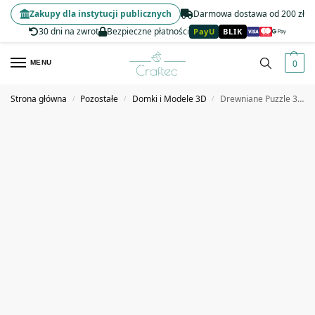
Zakupy dla instytucji publicznych
Darmowa dostawa od 200 zł
30 dni na zwrot
Bezpieczne płatności
PayU
BLIK
0
MENU
Strona główna
Pozostałe
Domki i Modele 3D
Drewniane Puzzle 3D Miniaturowa Kawiarnia Zestaw DIY do Składania
/
/
/