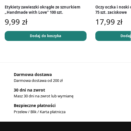
Etykiety zawieszki okrągłe ze sznurkiem
Oczy oczka i nosk
„Handmade with Love” 100 szt.
75 szt. zaciskowe
9,99
zł
17,99
zł
Dodaj do koszyka
Dodaj
Darmowa dostawa
Darmowa dostawa od 200 zł
30 dni na zwrot
Masz 30 dni na zwrot lub wymianę
Bezpieczne płatności
Przelew / Blik / Karta płatnicza