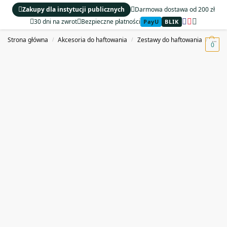
Zakupy dla instytucji publicznych
Darmowa dostawa od 200 zł
30 dni na zwrot
Bezpieczne płatności
PayU
BLIK
MENU
Strona główna
Akcesoria do haftowania
Zestawy do haftowania
Zest
/
/
/
0