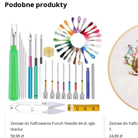
Podobne produkty
Zestaw do haftowania Punch Needle 44 el. igła
Zestaw do haft
tkacka
5
59,99
zł
24,99
zł