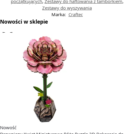
początkujących
,
Zestawy do haftowania z tamborkiem
,
Zestawy do wyszywania
Marka:
Craftec
Nowości w sklepie
←
→
Nowość
Drewniany Kwiat Miniaturowa Róża Puzzle 3D Dekoracja do