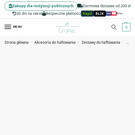
Zakupy dla instytucji publicznych
Darmowa dostawa od 200 zł
30 dni na zwrot
Bezpieczne płatności
PayU
BLIK
0
MENU
Strona główna
Akcesoria do haftowania
Zestawy do haftowania
Zesta
/
/
/