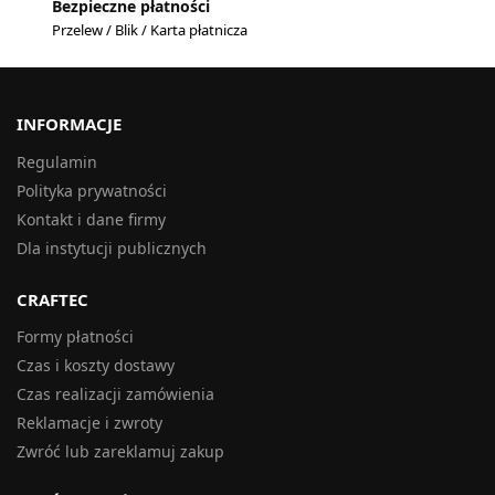
Bezpieczne płatności
Przelew / Blik / Karta płatnicza
INFORMACJE
Regulamin
Polityka prywatności
Kontakt i dane firmy
Dla instytucji publicznych
CRAFTEC
Formy płatności
Czas i koszty dostawy
Czas realizacji zamówienia
Reklamacje i zwroty
Zwróć lub zareklamuj zakup