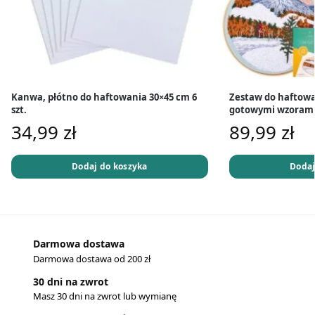
Kanwa, płótno do haftowania 30×45 cm 6
Zestaw do haftowa
szt.
gotowymi wzorami 
34,99
zł
89,99
zł
Dodaj do koszyka
Dodaj
Darmowa dostawa
Darmowa dostawa od 200 zł
30 dni na zwrot
Masz 30 dni na zwrot lub wymianę