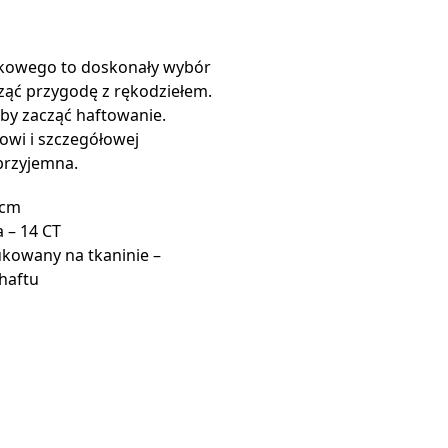
ykowego to doskonały wybór
ząć przygodę z rękodziełem.
by zacząć haftowanie.
wi i szczegółowej
 przyjemna.
 cm
 – 14 CT
kowany na tkaninie –
haftu