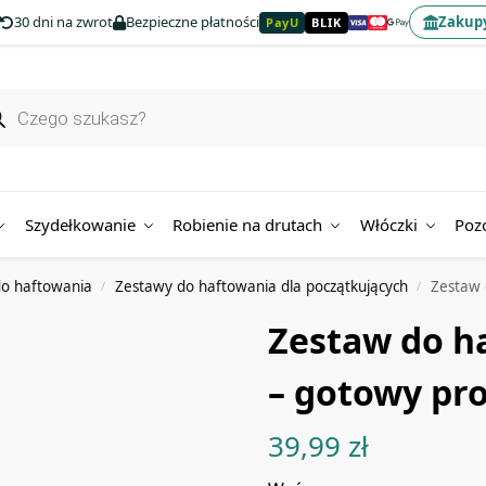
30 dni na zwrot
Bezpieczne płatności
Zakupy
PayU
BLIK
Szydełkowanie
Robienie na drutach
Włóczki
Poz
o haftowania
Zestawy do haftowania dla początkujących
Zestaw 
/
/
Zestaw do h
– gotowy pro
39,99
zł