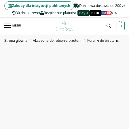
Zakupy dla instytucji publicznych
Darmowa dostawa od 200 zł
30 dni na zwrot
Bezpieczne płatności
PayU
BLIK
0
MENU
Strona główna
Akcesoria do robienia biżuterii
Koraliki do biżuterii
Kor
/
/