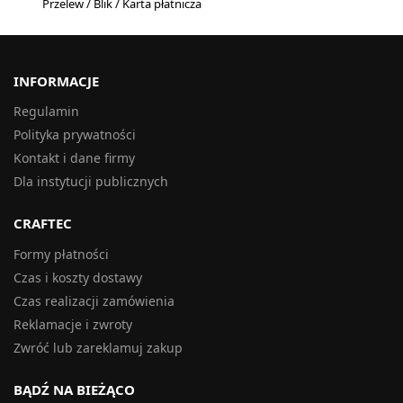
Przelew / Blik / Karta płatnicza
INFORMACJE
Regulamin
Polityka prywatności
Kontakt i dane firmy
Dla instytucji publicznych
CRAFTEC
Formy płatności
Czas i koszty dostawy
Czas realizacji zamówienia
Reklamacje i zwroty
Zwróć lub zareklamuj zakup
BĄDŹ NA BIEŻĄCO