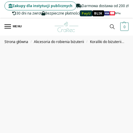
Zakupy dla instytucji publicznych
Darmowa dostawa od 200 zł
30 dni na zwrot
Bezpieczne płatności
PayU
BLIK
0
MENU
Strona główna
Akcesoria do robienia biżuterii
Koraliki do biżuterii
Kor
/
/