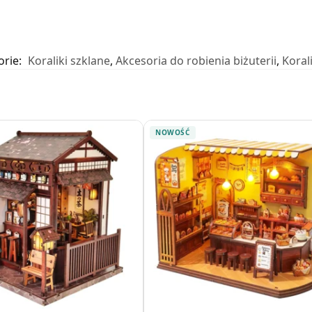
orie:
Koraliki szklane
,
Akcesoria do robienia biżuterii
,
Korali
NOWOŚĆ