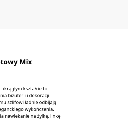
ętowy Mix
 okrągłym kształcie to
a biżuterii i dekoracji
u szlifowi ładnie odbijają
leganckiego wykończenia.
a nawlekanie na żyłkę, linkę