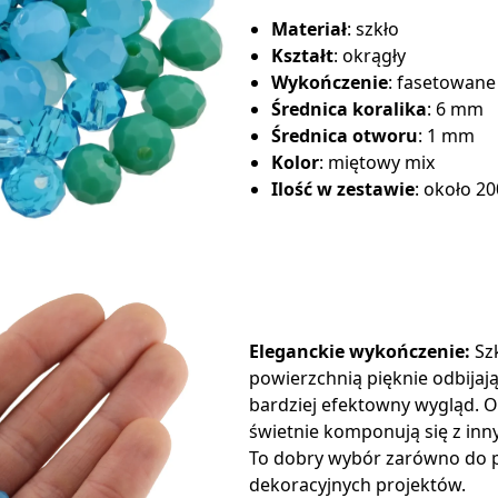
Materiał
: szkło
Kształt
: okrągły
Wykończenie
: fasetowane
Średnica koralika
: 6 mm
Średnica otworu
: 1 mm
Kolor
: miętowy mix
Ilość w zestawie
: około 20
Eleganckie wykończenie:
Szk
powierzchnią pięknie odbijają 
bardziej efektowny wygląd. Ok
świetnie komponują się z in
To dobry wybór zarówno do pr
dekoracyjnych projektów.