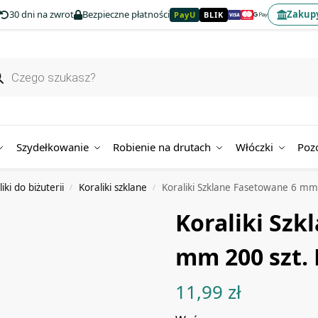
30 dni na zwrot
Bezpieczne płatności
Zakupy
PayU
BLIK
Szydełkowanie
Robienie na drutach
Włóczki
Poz
iki do biżuterii
Koraliki szklane
Koraliki Szklane Fasetowane 6 mm
/
/
Koraliki Szk
mm 200 szt.
11,99
zł