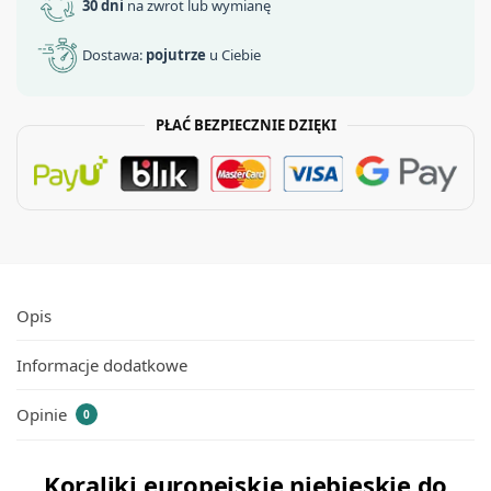
30 dni
na zwrot lub wymianę
Dostawa:
pojutrze
u Ciebie
PŁAĆ BEZPIECZNIE DZIĘKI
Opis
Informacje dodatkowe
Opinie
0
Koraliki europejskie niebieskie do