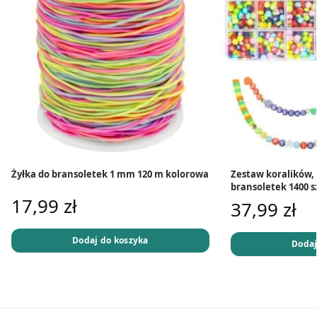
Żyłka do bransoletek 1 mm 120 m kolorowa
Zestaw koralików, 
bransoletek 1400 s
17,99
zł
37,99
zł
Dodaj do koszyka
Dodaj