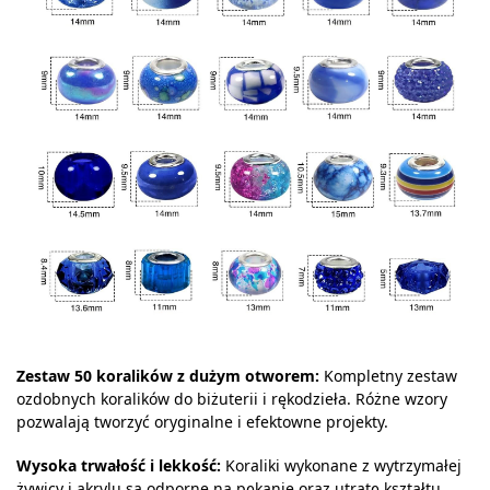
Zestaw 50 koralików z dużym otworem:
Kompletny zestaw
ozdobnych koralików do biżuterii i rękodzieła. Różne wzory
pozwalają tworzyć oryginalne i efektowne projekty.
Wysoka trwałość i lekkość:
Koraliki wykonane z wytrzymałej
żywicy i akrylu są odporne na pękanie oraz utratę kształtu.