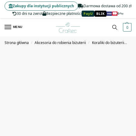
Zakupy dla instytucji publicznych
Darmowa dostawa od 200 zł
30 dni na zwrot
Bezpieczne płatności
PayU
BLIK
0
MENU
Strona główna
Akcesoria do robienia biżuterii
Koraliki do biżuterii
Kor
/
/