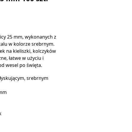
nicy 25 mm, wykonanych z
talu w kolorze srebrnym.
k na kieliszki, kolczyków
ne, łatwe w użyciu i
od wesel po święta.
ołyskującym, srebrnym
 mm
k