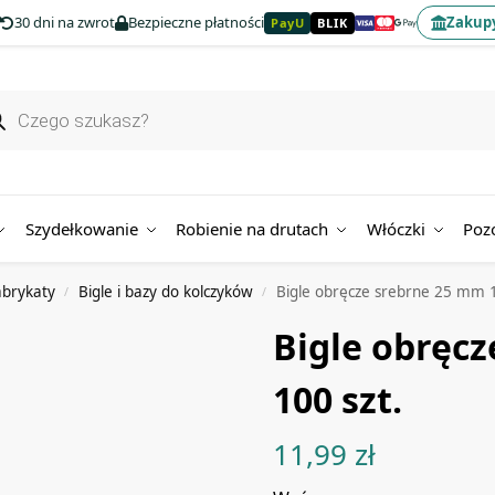
30 dni na zwrot
Bezpieczne płatności
Zakupy
PayU
BLIK
Szydełkowanie
Robienie na drutach
Włóczki
Poz
abrykaty
Bigle i bazy do kolczyków
Bigle obręcze srebrne 25 mm 1
/
/
Bigle obręc
100 szt.
11,99
zł