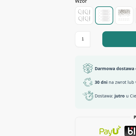
Wzór
Darmowa dostawa
30 dni
na zwrot lub
Dostawa:
jutro
u Ci
P