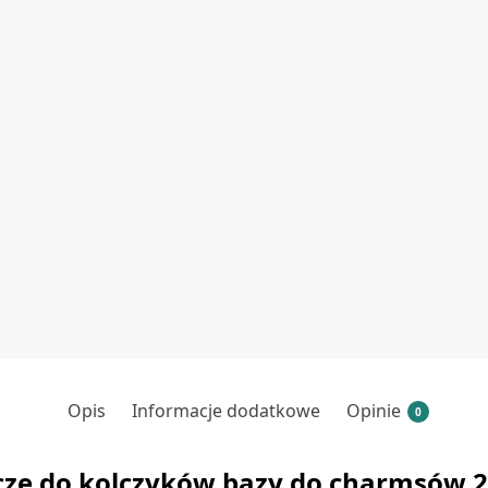
Opis
Informacje dodatkowe
Opinie
0
cze do kolczyków bazy do charmsów 2