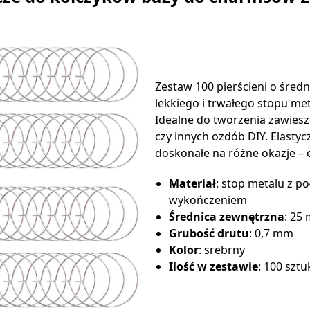
Zestaw 100 pierścieni o śred
lekkiego i trwałego stopu me
Idealne do tworzenia zawiesze
czy innych ozdób DIY. Elastycz
doskonałe na różne okazje – 
Materiał
: stop metalu z p
wykończeniem
Średnica zewnętrzna
: 25
Grubość drutu
: 0,7 mm
Kolor
: srebrny
Ilość w zestawie
: 100 sztu