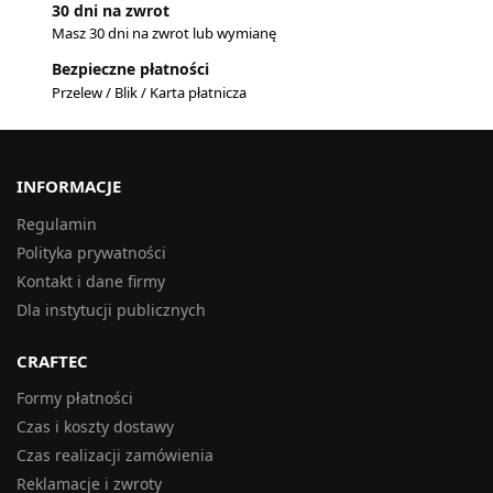
30 dni na zwrot
Masz 30 dni na zwrot lub wymianę
Bezpieczne płatności
Przelew / Blik / Karta płatnicza
INFORMACJE
Regulamin
Polityka prywatności
Kontakt i dane firmy
Dla instytucji publicznych
CRAFTEC
Formy płatności
Czas i koszty dostawy
Czas realizacji zamówienia
Reklamacje i zwroty