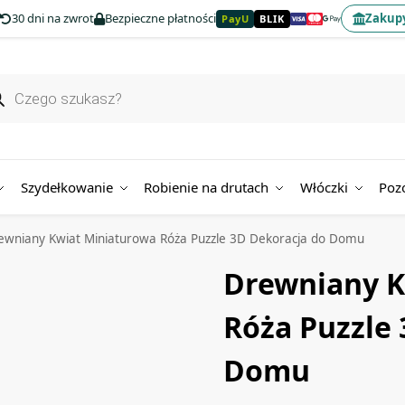
30 dni na zwrot
Bezpieczne płatności
Zakupy
PayU
BLIK
Szydełkowanie
Robienie na drutach
Włóczki
Poz
ewniany Kwiat Miniaturowa Róża Puzzle 3D Dekoracja do Domu
Drewniany K
Róża Puzzle
Domu