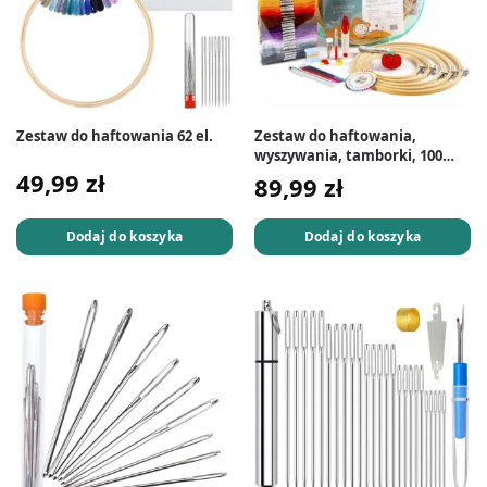
Zestaw do haftowania 62 el.
Zestaw do haftowania,
wyszywania, tamborki, 100
mulin, igły, etui
49,99
zł
89,99
zł
Dodaj do koszyka
Dodaj do koszyka