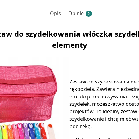
Opis
Opinie
0
aw do szydełkowania włóczka szydeł
elementy
Zestaw do szydełkowania de
rękodzieła. Zawiera niezbędn
etui do przechowywania. Dz
szydełek, możesz łatwo dost
projektów. To idealny zestaw 
szydełkowanie i chcą mieć ws
pod ręką.