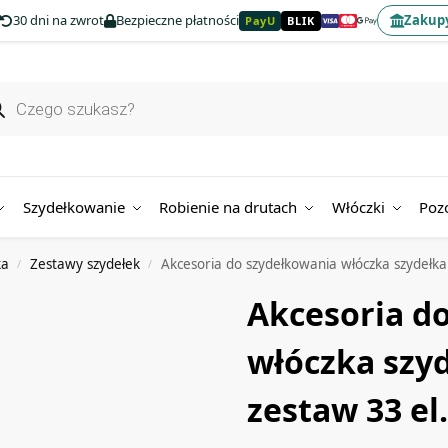
30 dni na zwrot
Bezpieczne płatności
Zakupy
PayU
BLIK
Szydełkowanie
Robienie na drutach
Włóczki
Poz
ka
Zestawy szydełek
Akcesoria do szydełkowania włóczka szydełka i
/
/
Akcesoria d
włóczka szyd
zestaw 33 el