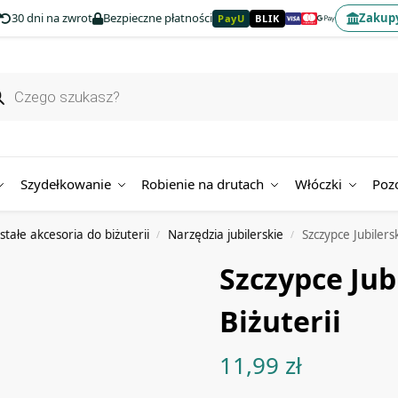
30 dni na zwrot
Bezpieczne płatności
Zakupy
PayU
BLIK
Szydełkowanie
Robienie na drutach
Włóczki
Poz
stałe akcesoria do biżuterii
Narzędzia jubilerskie
Szczypce Jubilers
/
/
Szczypce Jub
Biżuterii
11,99
zł