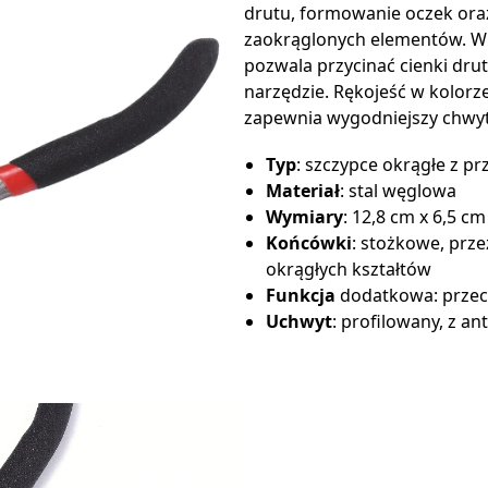
drutu, formowanie oczek or
zaokrąglonych elementów. 
pozwala przycinać cienki dru
narzędzie. Rękojeść w kolor
zapewnia wygodniejszy chwyt
Typ
: szczypce okrągłe z p
Materiał
: stal węglowa
Wymiary
: 12,8 cm x 6,5 cm
Końcówki
: stożkowe, prz
okrągłych kształtów
Funkcja
dodatkowa: przec
Uchwyt
: profilowany, z a