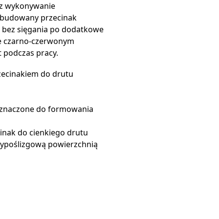
az wykonywanie
Wbudowany przecinak
t bez sięgania po dodatkowe
ze czarno-czerwonym
 podczas pracy.
rzecinakiem do drutu
eznaczone do formowania
inak do cienkiego drutu
ntypoślizgową powierzchnią