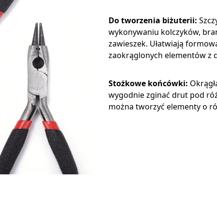
Do tworzenia biżuterii:
Szczy
wykonywaniu kolczyków, bran
zawieszek. Ułatwiają formowan
zaokrąglonych elementów z d
Stożkowe końcówki:
Okrągła
wygodnie zginać drut pod ró
można tworzyć elementy o ró