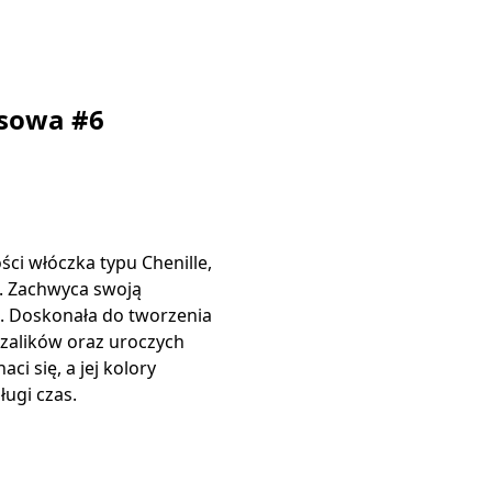
usowa #6
ści włóczka typu Chenille,
. Zachwyca swoją
ą. Doskonała do tworzenia
szalików oraz uroczych
ci się, a jej kolory
ługi czas.