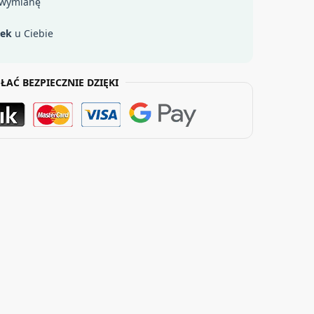
 wymianę
łek
u Ciebie
ŁAĆ BEZPIECZNIE DZIĘKI