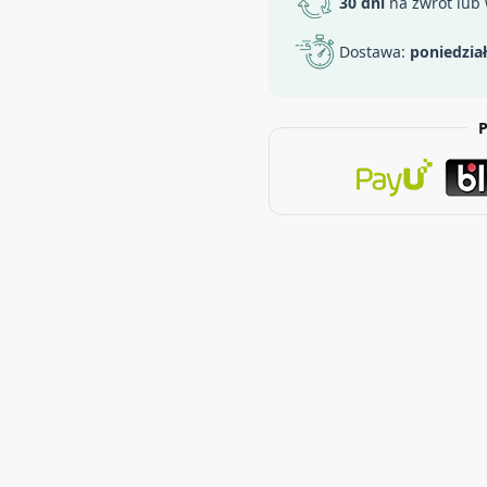
30 dni
na zwrot lub
Dostawa:
poniedzia
P