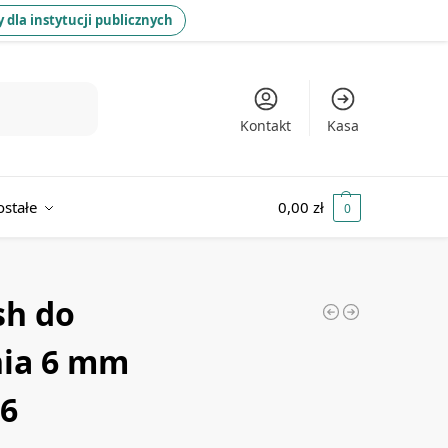
 dla instytucji publicznych
Kontakt
Kasa
ostałe
0,00
zł
0
sh do
nia 6 mm
#6