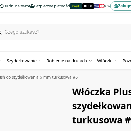
30 dni na zwrot
Bezpieczne płatności
Zakupy
PayU
BLIK
Szydełkowanie
Robienie na drutach
Włóczki
Poz
ush do szydełkowania 6 mm turkusowa #6
Włóczka Plu
szydełkowa
turkusowa 