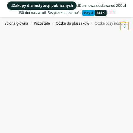
Zakupy dla instytucji publicznych
Darmowa dostawa od 200 zł
30 dni na zwrot
Bezpieczne płatności
PayU
BLIK
MENU
Strona główna
Pozostałe
Oczka do pluszaków
Oczka oczy noski do pluszaków zaciskowe 6-12 mm 135 szt.
/
/
/
0