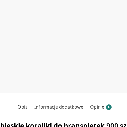
Opis
Informacje dodatkowe
Opinie
0
bieskie koraliki do bransoletek 900 s