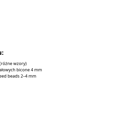
u:
(różne wzory)
tałowych bicone 4 mm
 seed beads 2–4 mm