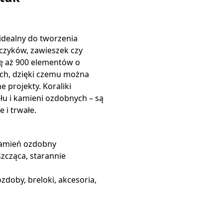
idealny do tworzenia
lczyków, zawieszek czy
ię aż 900 elementów o
ach, dzięki czemu można
e projekty. Koraliki
łu i kamieni ozdobnych – są
 i trwałe.
 kamień ozdobny
szcząca, starannie
ozdoby, breloki, akcesoria,