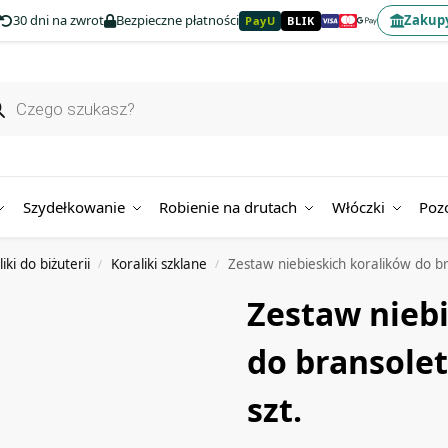
30 dni na zwrot
Bezpieczne płatności
Zakupy
PayU
BLIK
Szydełkowanie
Robienie na drutach
Włóczki
Poz
iki do biżuterii
Koraliki szklane
Zestaw niebieskich koralików do bra
/
/
Zestaw nieb
do bransolet
szt.