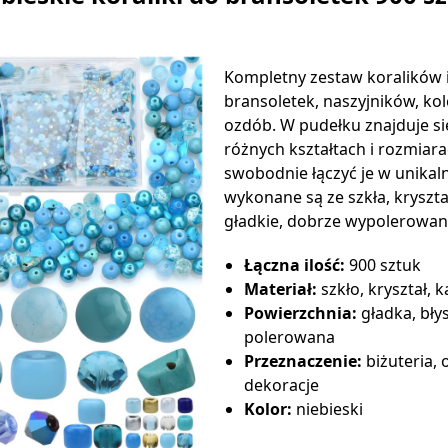
Kompletny zestaw koralików 
bransoletek, naszyjników, ko
ozdób. W pudełku znajduje s
różnych kształtach i rozmiar
swobodnie łączyć je w unikaln
wykonane są ze szkła, kryszta
gładkie, dobrze wypolerowane
Łączna ilość:
900 sztuk
Materiał:
szkło, kryształ,
Powierzchnia:
gładka, bły
polerowana
Przeznaczenie:
biżuteria, 
dekoracje
Kolor:
niebieski