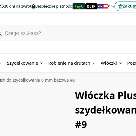
30 dni na zwrot
Bezpieczne płatności
Zakupy
PayU
BLIK
Szydełkowanie
Robienie na drutach
Włóczki
Poz
ush do szydełkowania 6 mm beżowa #9
Włóczka Plu
szydełkowa
#9