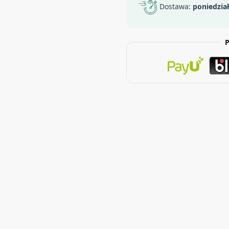
Dostawa:
poniedzia
P