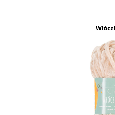
Włócz