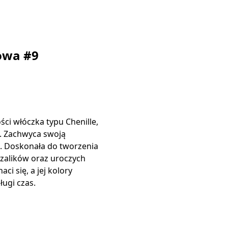
owa #9
ści włóczka typu Chenille,
. Zachwyca swoją
ą. Doskonała do tworzenia
szalików oraz uroczych
ci się, a jej kolory
ługi czas.