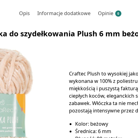
Opis
Informacje dodatkowe
Opinie
0
ka do szydełkowania Plush 6 mm beż
Craftec Plush to wysokiej jako
wykonana w 100% z poliestru
miękkością i puszystą faktur
ciepłych koców, eleganckich 
zabawek. Włóczka ta nie mecha
pozostają intensywne przez d
Kolor: beżowy
Średnica: 6 mm